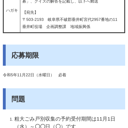
募」、クイズの解答を記載し、以下へ郵送
ハガキ
【宛先】
〒503-2193 岐阜県不破郡垂井町宮代2957番地の11
垂井町役場 企画調整課 地域振興係
応募期限
令和5年11月22日（水曜日） 必着
問題
​粗大ごみ戸別収集の予約受付期間は11月1日
（水）～
〇〇
日（
〇
）です​