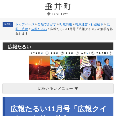
ペ
メ
ー
ニ
ジ
ュ
の
ー
先
を
トップページ
>
分類でさがす
>
町政情報
>
町政運営・行政改革
>
広
現在地
報・広聴
>
広報たるい
>
広報たるい11月号「広報クイズ」の解答を募
頭
飛
集します
で
ば
す。
し
て
広報たるい
本
文
へ
広報たるいメニュー
本
文
広報たるい11月号「広報クイ