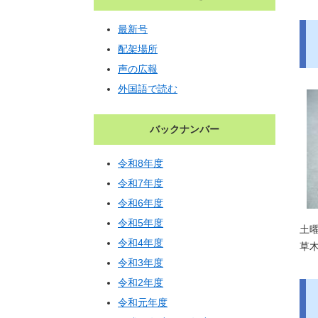
最新号
配架場所
声の広報
外国語で読む
バックナンバー
令和8年度
令和7年度
令和6年度
令和5年度
土
令和4年度
草
令和3年度
令和2年度
令和元年度