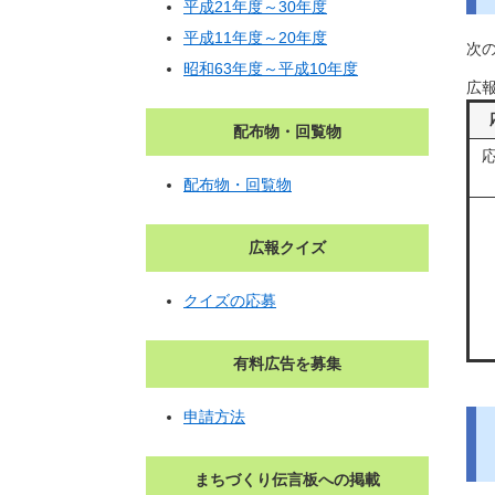
平成21年度～30年度
平成11年度～20年度
次
昭和63年度～平成10年度
広
配布物・回覧物
配布物・回覧物
広報クイズ
クイズの応募
有料広告を募集
申請方法
まちづくり伝言板への掲載