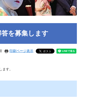
解答を募集します
新
印刷ページ表示
します。