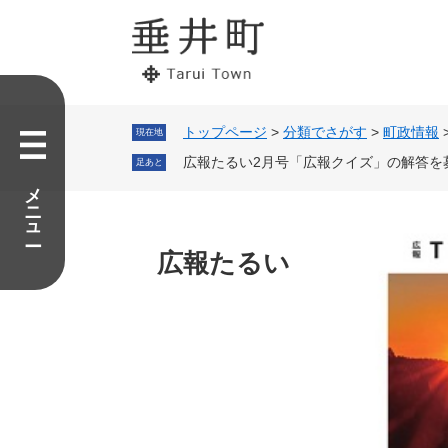
ペ
メ
ー
ニ
ジ
ュ
の
ー
先
を
頭
飛
で
ば
トップページ
>
分類でさがす
>
町政情報
現在地
す。
し
広報たるい2月号「広報クイズ」の解答を
足あと
て
メニュー
本
文
へ
広報たるい