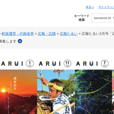
本文へ
サイトマッ
キーワード
検索
>
町政運営・行政改革
>
広報・広聴
>
広報たるい
>
広報たるい2月号「
募集します