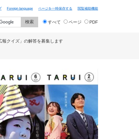
プ
Foreign language
ページを一時保存する
閲覧補助機能
検
すべて
ページ
PDF
索
対
象
広報クイズ」の解答を募集します