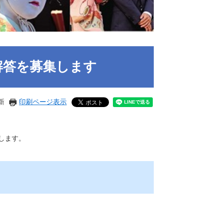
解答を募集します
新
印刷ページ表示
します。