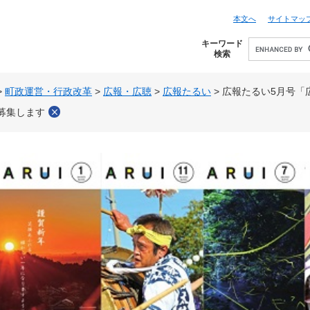
本文へ
サイトマッ
キーワード
検索
>
町政運営・行政改革
>
広報・広聴
>
広報たるい
>
広報たるい5月号「
募集します