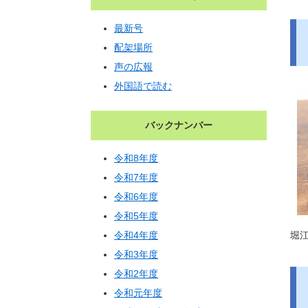
最新号
配架場所
声の広報
外国語で読む
バックナンバー
令和8年度
令和7年度
令和6年度
令和5年度
​
令和4年度
令和3年度
令和2年度
令和元年度