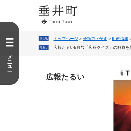
ペ
メ
ー
ニ
ジ
ュ
の
ー
先
を
頭
飛
で
ば
トップページ
>
分類でさがす
>
町政情報
現在地
す。
し
広報たるい5月号「広報クイズ」の解答を
足あと
て
メニュー
本
文
へ
広報たるい