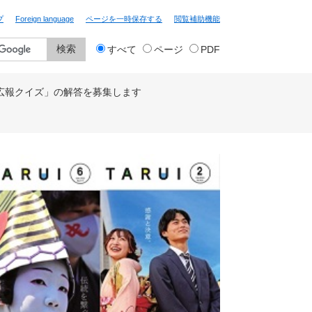
プ
Foreign language
ページを一時保存する
閲覧補助機能
検
すべて
ページ
PDF
索
対
象
広報クイズ」の解答を募集します