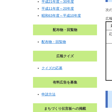
平成21年度～30年度
平成11年度～20年度
次
昭和63年度～平成10年度
広
配布物・回覧物
配布物・回覧物
広報クイズ
クイズの応募
有料広告を募集
申請方法
まちづくり伝言板への掲載