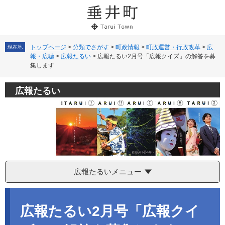
ペ
メ
ー
ニ
ジ
ュ
の
ー
先
を
トップページ
>
分類でさがす
>
町政情報
>
町政運営・行政改革
>
広
現在地
報・広聴
>
広報たるい
>
広報たるい2月号「広報クイズ」の解答を募
頭
飛
集します
で
ば
す。
し
て
広報たるい
本
文
へ
広報たるいメニュー
本
文
広報たるい2月号「広報クイ