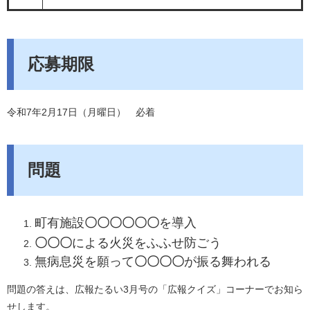
応募期限
令和7年2月17日（月曜日） 必着
問題
町有施設
〇〇〇〇〇〇
を導入
〇〇〇
による火災をふふせ防ごう
無病息災を願って
〇〇〇〇
が振る舞われる
問題の答えは、広報たるい3月号の「広報クイズ」コーナーでお知ら
せします。