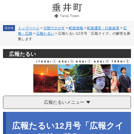
ペ
メ
ー
ニ
ジ
ュ
の
ー
先
を
トップページ
>
分類でさがす
>
町政情報
>
町政運営・行政改革
>
広
現在地
報・広聴
>
広報たるい
>
広報たるい12月号「広報クイズ」の解答を募
頭
飛
集します
で
ば
す。
し
て
広報たるい
本
文
へ
広報たるいメニュー
本
文
広報たるい12月号「広報クイ