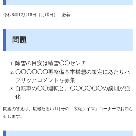
令和6年12月16日（月曜日） 必着
問題
除雪の目安は積雪
〇〇
センチ
〇〇〇〇〇〇
再整備基本構想の策定にあたりパ
ブリックコメントを募集
自転車の
〇〇
運転と、
〇〇〇〇〇〇
の罰則が強
化
問題の答えは、広報たるい1月号の「広報クイズ」コーナーでお知ら
せします。