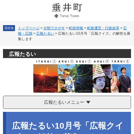
ペ
メ
ー
ニ
ジ
ュ
の
ー
先
を
トップページ
>
分類でさがす
>
町政情報
>
町政運営・行政改革
>
広
現在地
報・広聴
>
広報たるい
>
広報たるい10月号「広報クイズ」の解答を募
頭
飛
集します
で
ば
す。
し
て
広報たるい
本
文
へ
広報たるいメニュー
本
文
広報たるい10月号「広報クイ