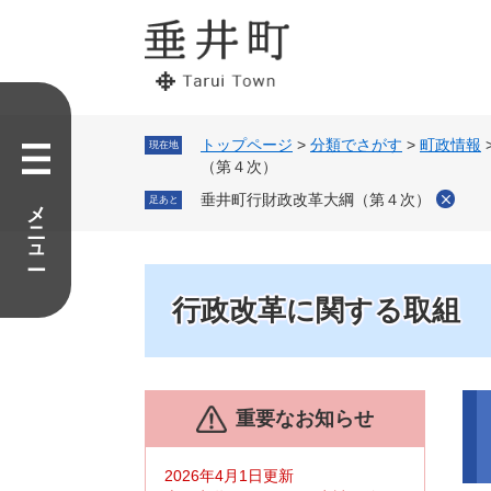
ペ
メ
ー
ニ
ジ
ュ
の
ー
先
を
頭
飛
で
ば
トップページ
>
分類でさがす
>
町政情報
現在地
す。
し
（第４次）
て
メニュー
垂井町行財政改革大綱（第４次）
足あと
本
文
へ
行政改革に関する取組
本
重要なお知らせ
文
2026年4月1日更新