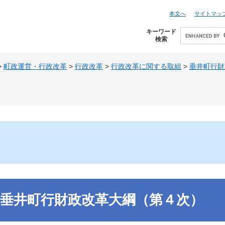
本文へ
サイトマッ
キーワード
検索
>
町政運営・行政改革
>
行政改革
>
行政改革に関する取組
>
垂井町行財
垂井町行財政改革大綱（第４次）