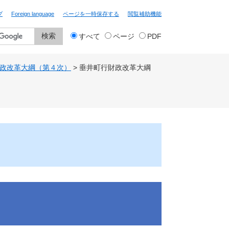
プ
Foreign language
ページを一時保存する
閲覧補助機能
検
すべて
ページ
PDF
索
対
象
政改革大綱（第４次）
>
垂井町行財政改革大綱