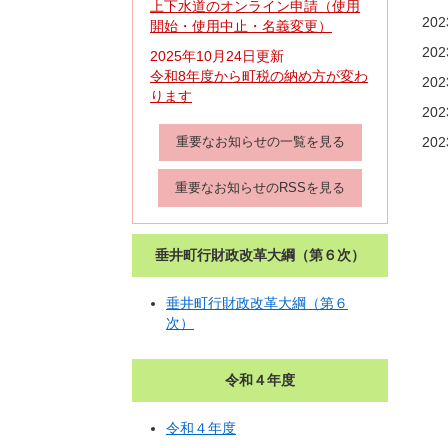
上下水道のオンライン申請（使用
20
開始・使用中止・名義変更）
20
2025年10月24日更新
令和8年度から町税の納め方が変わ
20
ります
20
重要なお知らせの一覧を見る
20
重要なお知らせのRSSを見る
垂井町行財政改革大綱（第６次）
垂井町行財政改革大綱（第６
次）
令和４年度
令和４年度