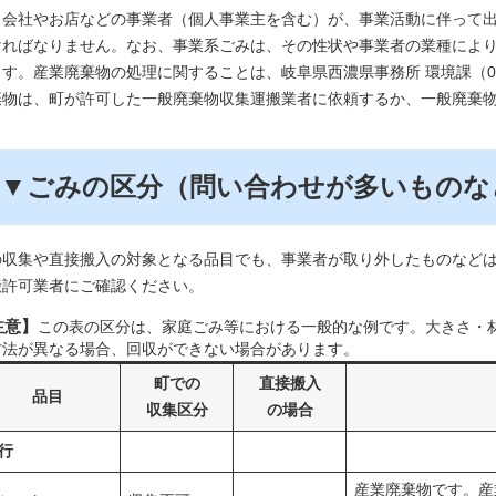
会社やお店などの事業者（個人事業主を含む）が、事業活動に伴って出
ければなりません。なお、事業系ごみは、その性状や事業者の業種によ
ます。産業廃棄物の処理に関することは、岐阜県西濃県事務所 環境課（058
棄物は、町が許可した一般廃棄物収集運搬業者に依頼するか、一般廃棄
▼ごみの区分（問い合わせが多いものな
の収集や直接搬入の対象となる品目でも、事業者が取り外したものなど
搬許可業者にご確認ください。
注意】
この表の区分は、家庭ごみ等における一般的な例です。大きさ・
方法が異なる場合、回収ができない場合があります。
町での
直接搬入
品目
収集区分
の場合
行
産業廃棄物です。産