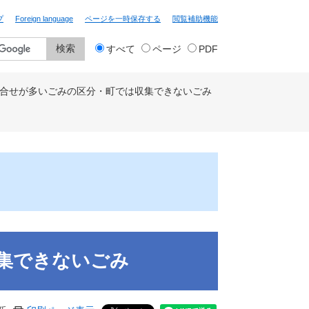
プ
Foreign language
ページを一時保存する
閲覧補助機能
検
すべて
ページ
PDF
索
対
象
合せが多いごみの区分・町では収集できないごみ
集できないごみ