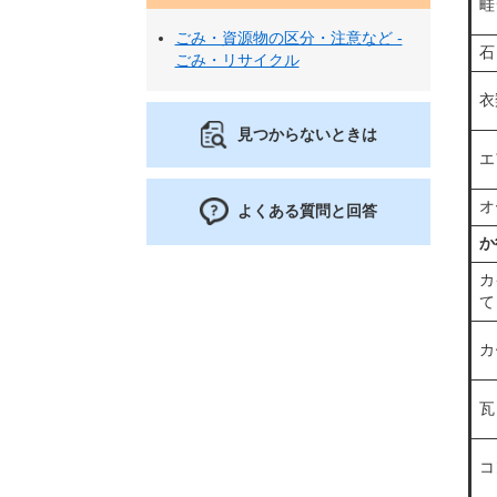
畦
ごみ・資源物の区分・注意など -
石
ごみ・リサイクル
衣
見つからないときは
エ
オ
よくある質問と回答
か
カ
て
カ
瓦
コ