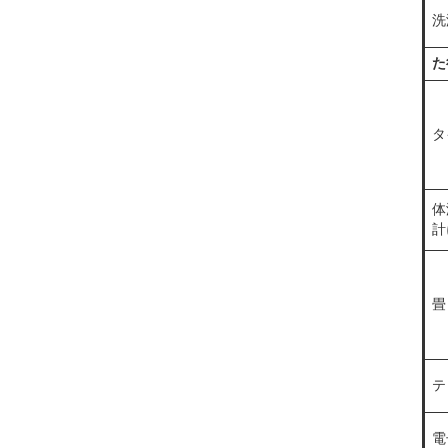
洗
た
タ
体
計
畳
テ
電