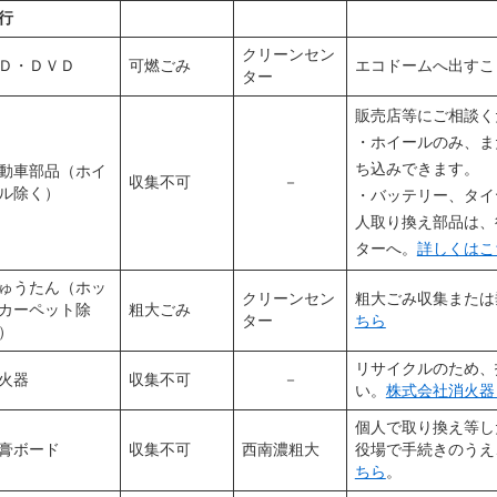
行
クリーンセン
Ｄ・ＤＶＤ
可燃ごみ
エコドームへ出すこ
ター
販売店等にご相談く
・ホイールのみ、ま
ち込みできます。
動車部品（ホイ
収集不可
－
ル除く）
・バッテリー、タイ
人取り換え部品は、
ターへ。
詳しくはこ
ゅうたん（ホッ
クリーンセン
粗大ごみ収集または
カーペット除
粗大ごみ
ター
ちら
）
リサイクルのため、
火器
収集不可
－
い。
株式会社消火器
個人で取り換え等し
膏ボード
収集不可
西南濃粗大
役場で手続きのうえ
ちら
。