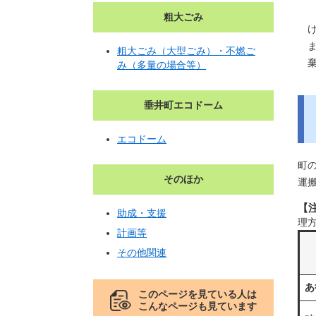
粗大ごみ
粗大ごみ（大型ごみ）・不燃ご
み（多量の場合等）
垂井町エコドーム
エコドーム
町
そのほか
運
【
助成・支援
理
計画等
その他関連
あ
このページを見ている人は
こんなページも見ています