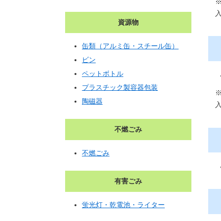
資源物
缶類（アルミ缶・スチール缶）
ビン
ペットボトル
プラスチック製容器包装
陶磁器
不燃ごみ
不燃ごみ
有害ごみ
蛍光灯・乾電池・ライター