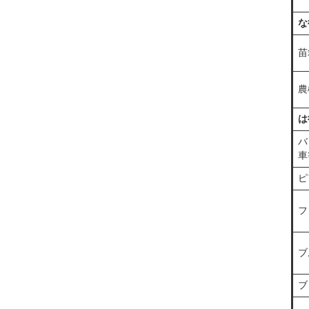
な
苗
農
は
バ
車
ピ
フ
ブ
ブ