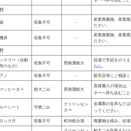
ターへ持ち込むこと
行
産業廃棄物。産業廃
箱
収集不可
－
ださい。
産業廃棄物。産業廃
機具
収集不可
－
ださい。
行
ッテリー（自動
役場で手続きのうえ
収集不可
西南濃粗大
等のもの）
ちら
。
アノ
収集不可
－
販売店等にご相談く
​直接搬入の場合は
ァンヒーター
粗大ごみ
西南濃粗大
ターへ持ち込むこと
金属製の金具などは
クリーンセン
ルーシート
可燃ごみ
ター
ってください。
ロック片
収集不可
町内処分場
廃棄物を積み、役場
クリーンセン
粗大ごみ収集または