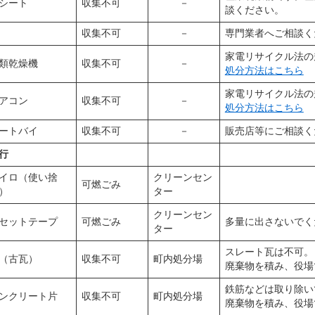
シート
収集不可
－
談ください。
収集不可
－
専門業者へご相談く
家電リサイクル法の
類乾燥機
収集不可
－
処分方法はこちら
家電リサイクル法の
アコン
収集不可
－
処分方法はこちら
ートバイ
収集不可
－
販売店等にご相談く
行
イロ（使い捨
クリーンセン
可燃ごみ
）
ター
クリーンセン
セットテープ
可燃ごみ
多量に出さないでく
ター
スレート瓦は不可。
（古瓦）
収集不可
町内処分場
廃棄物を積み、役場
鉄筋などは取り除い
ンクリート片
収集不可
町内処分場
廃棄物を積み、役場