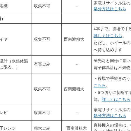
家電リサイクル法の
濯機
収集不可
－
処分方法はこちら
行
4本まで。役場で手
詳しくはこちら
。
イヤ
収集不可
西南濃粗大
ただし、ホイールの
へ持ち込めます
蛍光灯と同様に青い
温計（水銀体温
有害ごみ
－
に限る。）
電子体温計は不燃物
・役場で手続きのう
こちら
。
収集不可
西南濃粗大
・6つ切りに切断す
能。
詳しくはこちら
家電リサイクル法の
レビ
収集不可
－
処分方法はこちら
​直接搬入の場合は
子レンジ
粗大ごみ
西南濃粗大