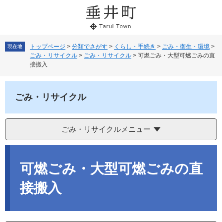
ペ
メ
ー
ニ
ジ
ュ
の
ー
先
を
トップページ
>
分類でさがす
>
くらし・手続き
>
ごみ・衛生・環境
>
現在地
ごみ・リサイクル
>
ごみ・リサイクル
>
可燃ごみ・大型可燃ごみの直
頭
飛
接搬入
で
ば
す。
し
て
ごみ・リサイクル
本
文
へ
ごみ・リサイクルメニュー
本
文
可燃ごみ・大型可燃ごみの直
接搬入