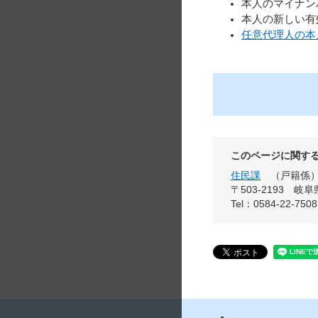
本人のマイナン
本人の新しい有
任意代理人の本
このページに関す
住民課
戸籍係
〒503-2193
岐阜
Tel：0584-22-7508