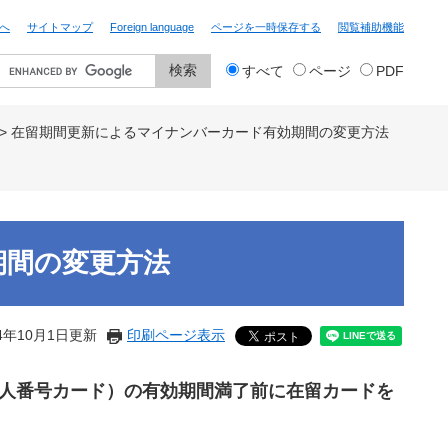
へ
サイトマップ
Foreign language
ページを一時保存する
閲覧補助機能
検
すべて
ページ
PDF
索
対
象
>
在留期間更新によるマイナンバーカード有効期間の変更方法
期間の変更方法
4年10月1日更新
印刷ページ表示
人番号カード）の有効期間満了前に在留カードを