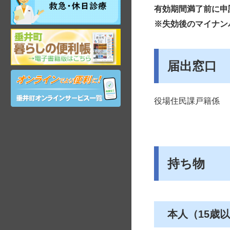
日・
有効期間満了前に申
年
※失効後のマイナン
末
岐
年
阜
始
県
昼
届出窓口
垂
間
オ
井
在
ン
町
宅
ラ
観
当
役場住民課戸籍係
イ
光
番
ン
ガ
医
サ
イ
ー
ド
ビ
ス
持ち物
本人（15歳