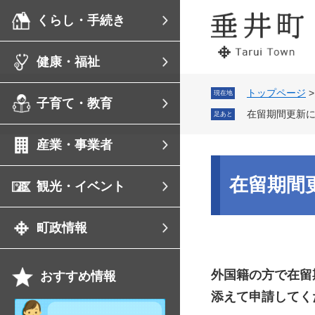
ペ
メ
くらし・手続き
ー
ニ
ジ
ュ
の
ー
健康・福祉
先
を
頭
飛
で
ば
トップページ
現在地
子育て・教育
す。
し
在留期間更新
足あと
て
本
産業・事業者
文
へ
本
文
在留期間
観光・イベント
町政情報
外国籍の方で在留
おすすめ情報
添えて申請してく
祝