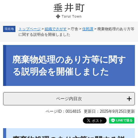
ペ
メ
ー
ニ
ジ
ュ
の
ー
先
を
トップページ
>
組織でさがす
>
庁舎
>
住民課
>
廃棄物処理のあり方等
現在地
に関する説明会を開催しました
頭
飛
で
ば
本
す。
し
文
て
廃棄物処理のあり方等に関す
本
文
る説明会を開催しました
へ
ページ内目次
ページID：0014815
更新日：2025年9月25日更新