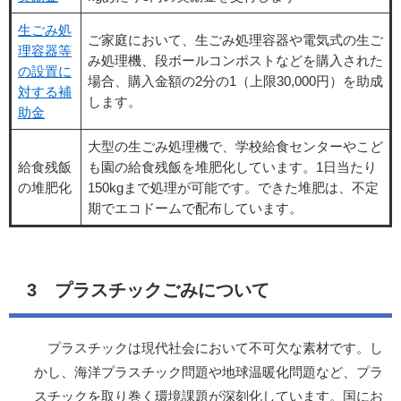
生ごみ処
ご家庭において、生ごみ処理容器や電気式の生ご
理容器等
み処理機、段ボールコンポストなどを購入された
の設置に
場合、購入金額の2分の1（上限30,000円）を助成
対する補
します。
助金
大型の生ごみ処理機で、学校給食センターやこど
給食残飯
も園の給食残飯を堆肥化しています。1日当たり
の堆肥化
150kgまで処理が可能です。できた堆肥は、不定
期でエコドームで配布しています。
3 プラスチックごみについて
プラスチックは現代社会において不可欠な素材です。し
かし、海洋プラスチック問題や地球温暖化問題など、プラ
スチックを取り巻く環境課題が深刻化しています。国にお