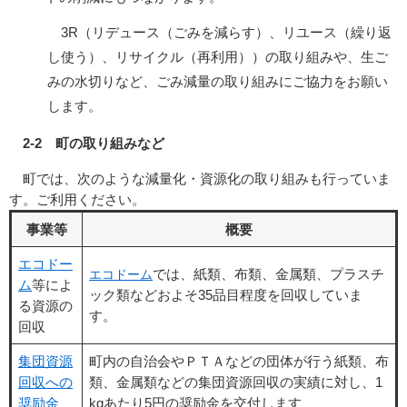
3R（リデュース（ごみを減らす）、リユース（繰り返
し使う）、リサイクル（再利用））の取り組みや、生ご
みの水切りなど、ごみ減量の取り組みにご協力をお願い
します。
2-2 町の取り組みなど
町では、次のような減量化・資源化の取り組みも行っていま
す。ご利用ください。
事業等
概要
エコドー
では、紙類、布類、金属類、プラスチ
エコドーム
ム
等によ
ック類などおよそ35品目程度を回収していま
る資源の
す。
回収
集団資源
町内の自治会やＰＴＡなどの団体が行う紙類、布
回収への
類、金属類などの集団資源回収の実績に対し、1
奨励金
kgあたり5円の奨励金を交付します