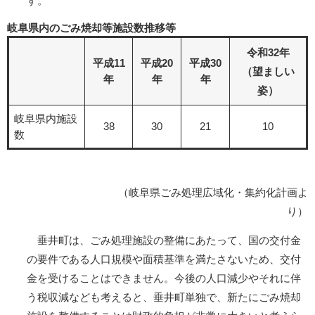
す。
岐阜県内のごみ焼却等施設数推移等
令和32年
平成11
平成20
平成30
（望ましい
年
年
年
姿）
岐阜県内施設
38
30
21
10
数
（岐阜県ごみ処理広域化・集約化計画よ
り）
垂井町は、ごみ処理施設の整備にあたって、国の交付金
の要件である人口規模や面積基準を満たさないため、交付
金を受けることはできません。今後の人口減少やそれに伴
う税収減なども考えると、垂井町単独で、新たにごみ焼却