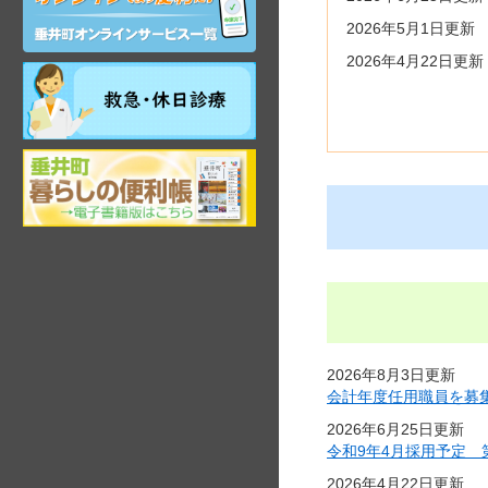
ン
ラ
2026年5月1日更新
イ
2026年4月22日更新
ン
祝
サ
日・
ー
年
ビ
末
ス
岐
年
阜
始
県
昼
垂
間
井
在
町
宅
観
当
光
番
ガ
医
イ
2026年8月3日更新
ド
会計年度任用職員を募
2026年6月25日更新
令和9年4月採用予定 
2026年4月22日更新