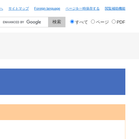
へ
サイトマップ
Foreign language
ページを一時保存する
閲覧補助機能
検
すべて
ページ
PDF
索
対
象