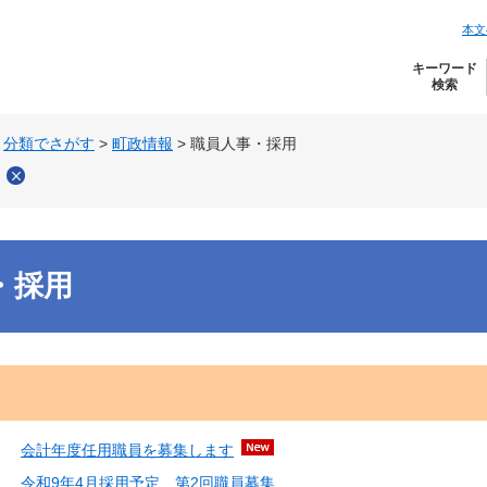
本文
キーワード
検索
>
分類でさがす
>
町政情報
>
職員人事・採用
用
・採用
会計年度任用職員を募集します
令和9年4月採用予定 第2回職員募集