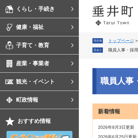
ペ
メ
くらし・手続き
ー
ニ
ジ
ュ
の
ー
健康・福祉
先
を
頭
飛
で
ば
トップページ
現在地
子育て・教育
す。
し
職員人事・採
足あと
て
本
産業・事業者
文
へ
本
文
職員人事
観光・イベント
町政情報
新着情報
おすすめ情報
2026年8月3日更新
オ
2026年6月25日更新