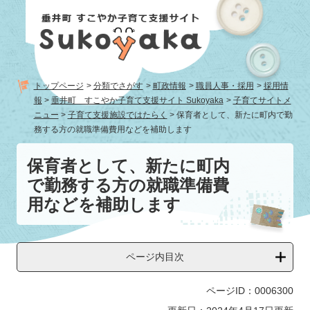
ペ
メ
ー
ニ
ジ
ュ
の
ー
先
を
頭
飛
トップページ
>
分類でさがす
>
町政情報
>
職員人事・採用
>
採用情
で
ば
報
>
垂井町 すこやか子育て支援サイト Sukoyaka
>
子育てサイトメ
す。
し
ニュー
>
子育て支援施設ではたらく
>
保育者として、新たに町内で勤
て
務する方の就職準備費用などを補助します
本
本
文
保育者として、新たに町内
文
へ
で勤務する方の就職準備費
用などを補助します
ページ内目次
ページID：0006300