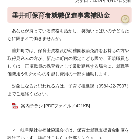
更新日：2024年4月17日更新
垂井町保育者就職促進事業補助金
あなたが持っている資格を活かし、笑顔いっぱいの子どもた
ちに囲まれて働きませんか。
垂井町では、保育士資格及び幼稚園教諭免許をお持ちの方や
取得見込みの方が、新たに町内の認定こども園で、正規職員も
しくは非正規職員の保育者として常勤勤務する場合に、就職準
備費用や町外からの引越し費用の一部を補助します。
対象になると思われる方は、子育て推進課（0584-22-7507）
までご連絡ください。
案内チラシ [PDFファイル／421KB]
＜ 岐阜県社会福祉協議会では、保育士就職支援資金制度を
設けています。
詳細はこちら
＜外部リンク＞
＞