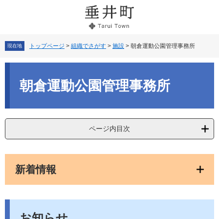
ペ
メ
ー
ニ
ジ
ュ
の
ー
先
を
トップページ
>
組織でさがす
>
施設
>
朝倉運動公園管理事務所
現在地
頭
飛
で
ば
本
す。
し
文
朝倉運動公園管理事務所
て
本
文
へ
ページ内目次
新着情報
お知らせ