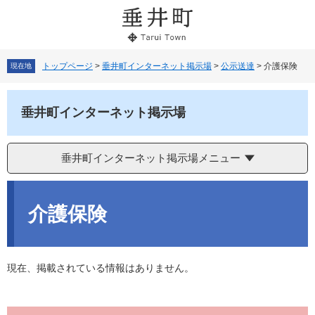
ペ
メ
ー
ニ
ジ
ュ
の
ー
先
を
トップページ
>
垂井町インターネット掲示場
>
公示送達
>
介護保険
現在地
頭
飛
で
ば
す。
し
垂井町インターネット掲示場
て
本
文
垂井町インターネット掲示場メニュー
へ
本
文
介護保険
現在、掲載されている情報はありません。