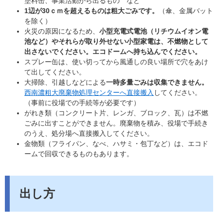
塗料缶、事業活動から出るもの など
1辺が30ｃｍを超えるものは粗大ごみです。
（傘、金属バット
を除く）
​火災の原因になるため、
小型充電式電池（リチウムイオン電
池など）やそれらが取り外せない小型家電は、不燃物として
出さないでください。エコドームへ持ち込んでください。
​スプレー缶は、使い切ってから風通しの良い場所で穴をあけ
て出してください。​
大掃除、引越しなどによる
一時多量ごみは収集できません。
西南濃粗大廃棄物処理センターへ直接搬入
してください。
（事前に役場での手続等が必要です）
がれき類（コンクリート片、レンガ、ブロック、瓦）​は不燃
ごみに出すことができません。廃棄物を積み、役場で手続き
のうえ、処分場へ直接搬入してください。
金物類（フライパン、なべ、ハサミ・包丁など）は、エコド
ームで回収できるものもあります。
​出し方