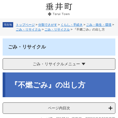
ペ
メ
ー
ニ
ジ
ュ
の
ー
先
を
トップページ
>
分類でさがす
>
くらし・手続き
>
ごみ・衛生・環境
>
現在地
ごみ・リサイクル
>
ごみ・リサイクル
>
『不燃ごみ』の出し方
頭
飛
で
ば
す。
し
ごみ・リサイクル
て
本
文
へ
ごみ・リサイクルメニュー
本
文
『不燃ごみ』の出し方
ページ内目次