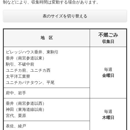
制などにより、収集時間は変動する場合があります。​
表のサイズを切り替える
不燃ごみ
地 区
収集日
ビレッジハウス垂井、東駒引
垂井（南宮参道以東）
駒引、不破中前
毎週
ユニチカ前、ユニチカ西
金曜日
太平洋工業寮
ユニチカパナタウン、平尾
府中、岩手
垂井（南宮参道以西）
神田（東海道線以南）
毎週
宮代、栗原
木曜日
表佐、綾戸