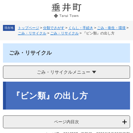
ペ
メ
ー
ニ
ジ
ュ
の
ー
先
を
トップページ
>
分類でさがす
>
くらし・手続き
>
ごみ・衛生・環境
>
現在地
ごみ・リサイクル
>
ごみ・リサイクル
>
『ビン類』の出し方
頭
飛
で
ば
す。
し
ごみ・リサイクル
て
本
文
へ
ごみ・リサイクルメニュー
本
文
『ビン類』の出し方
ページ内目次