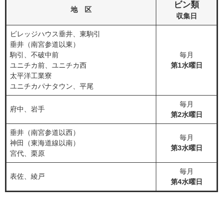
ビン類
地 区
収集日
ビレッジハウス垂井、東駒引
垂井（南宮参道以東）
駒引、不破中前
毎月
ユニチカ前、ユニチカ西
第1水曜日
太平洋工業寮
ユニチカパナタウン、平尾
毎月
府中、岩手
第2水曜日
垂井（南宮参道以西）
毎月
神田（東海道線以南）
第3水曜日
宮代、栗原
毎月
表佐、綾戸
第4水曜日