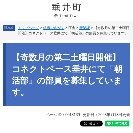
ペ
メ
ー
ニ
ジ
ュ
の
ー
先
を
トップページ
>
組織でさがす
>
庁舎
>
産業課
>
【奇数月の第二土曜日
現在地
開催】コネクトベース垂井にて「朝活部」の部員を募集しています。
頭
飛
で
ば
本
す。
し
文
て
【奇数月の第二土曜日開催】
本
文
コネクトベース垂井にて「朝
へ
活部」の部員を募集していま
す。
ページID：0018139
更新日：2026年7月3日更新