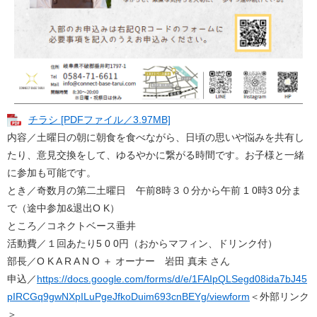
チラシ [PDFファイル／3.97MB]
内容​／土曜日の朝に朝食を食べながら、日頃の思いや悩みを共有し
たり、意見交換をして、ゆるやかに繋がる時間です。お子様と一緒
に参加も可能です。
とき／奇数月の第二土曜日 午前8時３０分から午前 1 0時3 0分ま
で（途中参加&退出O K）
ところ／コネクトベース垂井
活動費／１回あたり5 0 0円（おからマフィン、ドリンク付）
部長／O K A R A N O ＋ オーナー 岩田 真未 さん
​申込／
https://docs.google.com/forms/d/e/1FAIpQLSegd08ida7bJ45
pIRCGq9gwNXpILuPgeJfkoDuim693cnBEYg/viewform
＜外部リンク
＞