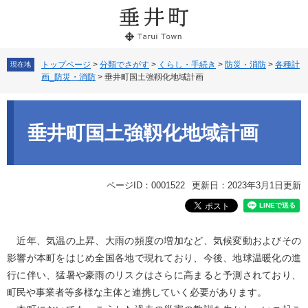
ペ
メ
ー
ニ
ジ
ュ
の
ー
先
を
トップページ
>
分類でさがす
>
くらし・手続き
>
防災・消防
>
各種計
現在地
画_防災・消防
>
垂井町国土強靱化地域計画
頭
飛
で
ば
本
す。
し
文
て
垂井町国土強靱化地域計画
本
文
へ
ページID：0001522
更新日：2023年3月1日更新
近年、気温の上昇、大雨の頻度の増加など、気候変動およびその
影響が本町をはじめ全国各地で現れており、今後、地球温暖化の進
行に伴い、猛暑や豪雨のリスクはさらに高まると予測されており、
町民や事業者等多様な主体と連携していく必要があります。