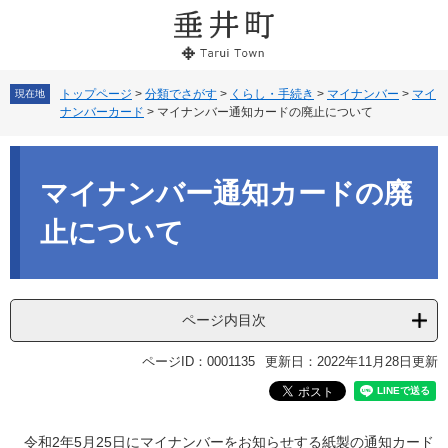
ペ
メ
ー
ニ
ジ
ュ
の
ー
先
を
トップページ
>
分類でさがす
>
くらし・手続き
>
マイナンバー
>
マイ
現在地
ナンバーカード
>
マイナンバー通知カードの廃止について
頭
飛
で
ば
本
す。
し
文
て
マイナンバー通知カードの廃
本
文
止について
へ
ページ内目次
ページID：0001135
更新日：2022年11月28日更新
令和2年5月25日にマイナンバーをお知らせする紙製の通知カード