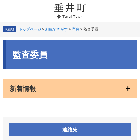
ペ
メ
ー
ニ
ジ
ュ
の
ー
先
を
トップページ
>
組織でさがす
>
庁舎
>
監査委員
現在地
頭
飛
で
ば
本
す。
し
文
監査委員
て
本
文
へ
新着情報
連絡先