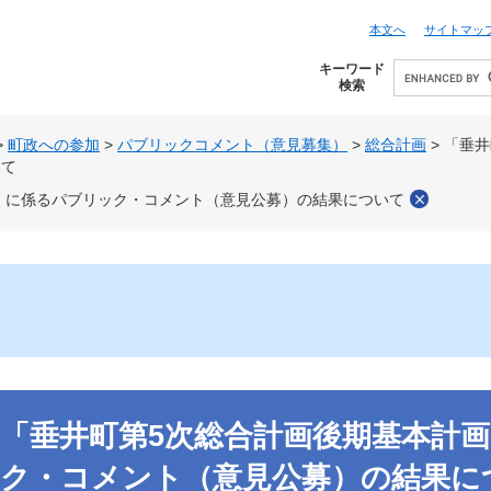
本文へ
サイトマッ
キーワード
検索
>
町政への参加
>
パブリックコメント（意見募集）
>
総合計画
>
「垂井
いて
)」に係るパブリック・コメント（意見公募）の結果について
「垂井町第5次総合計画後期基本計画
ク・コメント（意見公募）の結果に