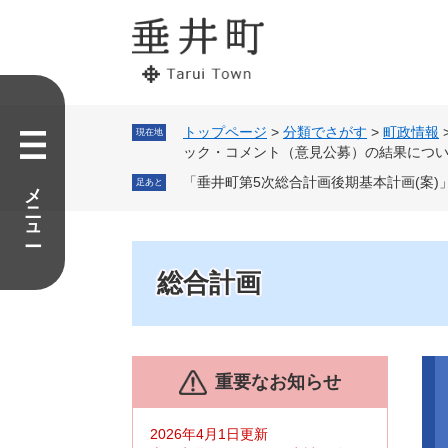
ペ
メ
ー
ニ
ジ
ュ
の
ー
先
を
頭
飛
で
ば
トップページ
>
分類でさがす
>
町政情報
現在地
す。
し
ック・コメント（意見公募）の結果につ
て
メニュー
「垂井町第5次総合計画後期基本計画(案
足あと
本
文
へ
総合計画
本
重要なお知らせ
文
2026年4月1日更新