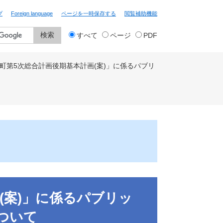
プ
Foreign language
ページを一時保存する
閲覧補助機能
検
すべて
ページ
PDF
索
対
象
町第5次総合計画後期基本計画(案)」に係るパブリ
(案)」に係るパブリッ
ついて