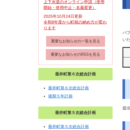
上下水道のオンライン申請（使用
開始・使用中止・名義変更）
2025年10月24日更新
令和8年度から町税の納め方が変わ
ります
パ
い
重要なお知らせの一覧を見る
重要なお知らせのRSSを見る
垂井町第６次総合計画
垂井町第６次総合計画
後期５年計画
提出
垂井町第５次総合計画
垂井町第５次総合計画