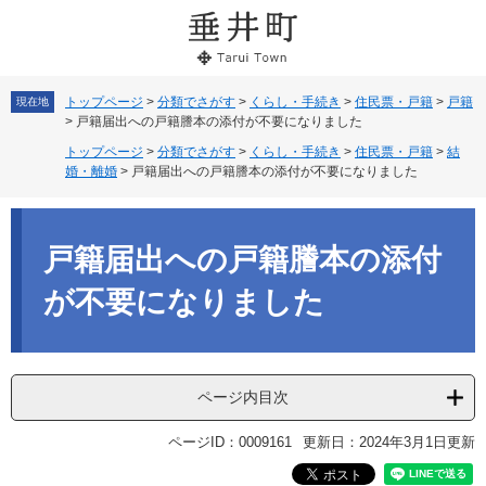
ペ
メ
ー
ニ
ジ
ュ
の
ー
先
を
トップページ
>
分類でさがす
>
くらし・手続き
>
住民票・戸籍
>
戸籍
現在地
>
戸籍届出への戸籍謄本の添付が不要になりました
頭
飛
で
ば
トップページ
>
分類でさがす
>
くらし・手続き
>
住民票・戸籍
>
結
す。
し
婚・離婚
>
戸籍届出への戸籍謄本の添付が不要になりました
て
本
本
文
文
戸籍届出への戸籍謄本の添付
へ
が不要になりました
ページ内目次
ページID：0009161
更新日：2024年3月1日更新