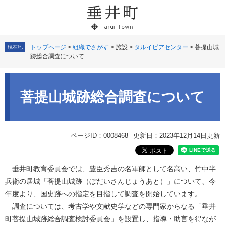
ペ
メ
ー
ニ
ジ
ュ
の
ー
先
を
トップページ
>
組織でさがす
>
施設
>
タルイピアセンター
>
菩提山城
現在地
跡総合調査について
頭
飛
で
ば
本
す。
し
文
て
菩提山城跡総合調査について
本
文
へ
ページID：0008468
更新日：2023年12月14日更新
垂井町教育委員会では、豊臣秀吉の名軍師として名高い、竹中半
兵衛の居城「菩提山城跡（ぼだいさんじょうあと）」について、今
年度より、国史跡への指定を目指して調査を開始しています。
調査については、考古学や文献史学などの専門家からなる「垂井
町菩提山城跡総合調査検討委員会」を設置し、指導・助言を得なが