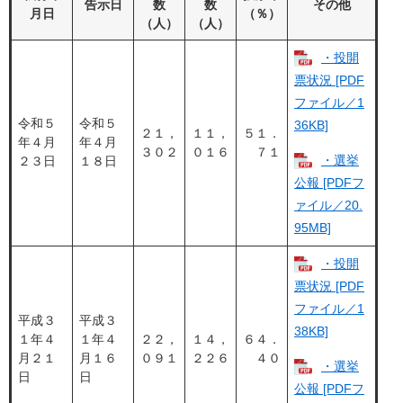
告示日
数
数
その他
月日
（％）
（人）
（人）
・投開
票状況 [PDF
ファイル／1
令和５
令和５
36KB]
２１，
１１，
５１．
年４月
年４月
３０２
０１６
７１
・選挙
２３日
１８日
公報 [PDFフ
ァイル／20.
95MB]
・投開
票状況 [PDF
ファイル／1
平成３
平成３
38KB]
１年４
１年４
２２，
１４，
６４．
月２１
月１６
０９１
２２６
４０
・選挙
日
日
公報 [PDFフ