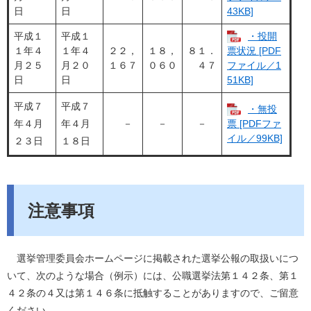
日
日
43KB]
平成１
平成１
・投開
１年４
１年４
２２，
１８，
８１．
票状況 [PDF
月２５
月２０
１６７
０６０
４７
ファイル／1
日
日
51KB]
平成７
平成７
・無投
年４月
年４月
－
－
－
票 [PDFファ
イル／99KB]
２３日
１８日
注意事項
選挙管理委員会ホームページに掲載された選挙公報の取扱いにつ
いて、次のような場合（例示）には、公職選挙法第１４２条、第１
４２条の４又は第１４６条に抵触することがありますので、ご留意
ください。