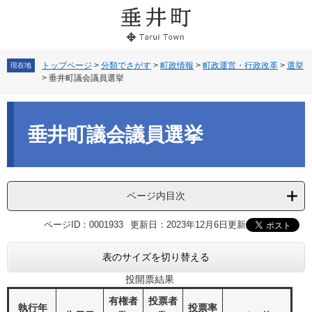
ペ
メ
ー
ニ
ジ
ュ
の
ー
先
を
トップページ
>
分類でさがす
>
町政情報
>
町政運営・行政改革
>
選挙
現在地
>
垂井町議会議員選挙
頭
飛
で
ば
本
す。
し
文
て
垂井町議会議員選挙
本
文
へ
ページ内目次
ページID：0001933
更新日：2023年12月6日更新
表のサイズを切り替える
投開票結果
有権者
投票者
執行年
投票率