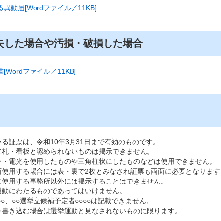
動届[Wordファイル／11KB]
失した場合や汚損・破損した場合
Wordファイル／11KB]
る証票は、令和10年3月31日まで有効のものです。
立札・看板と認められないものは掲示できません。
ン・電光を使用したものや三角柱状にしたものなどは使用できません。
面使用する場合には表・裏で2枚とみなされ証票も両面に必要となります
に使用する事務所以外には掲示することはできません。
運動にわたるものであってはいけません。
○○、○○選挙立候補予定者○○○○は記載できません。
を書き込む場合は選挙運動と見なされないものに限ります。