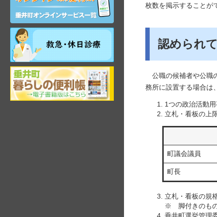
ン
枚数を掲示することが
ラ
イ
ン
祝
認められ
サ
日・
ー
年
ビ
末
ス
岐
年
公職の候補者や公職の
阜
始
務所に設置する場合は
県
昼
垂
間
1つの政治活動用
井
在
立札・看板の上
町
宅
観
当
光
番
ガ
医
町議会議員
イ
ド
町長
立札・看板の規格
※ 脚付きのも
垂井町選挙管理