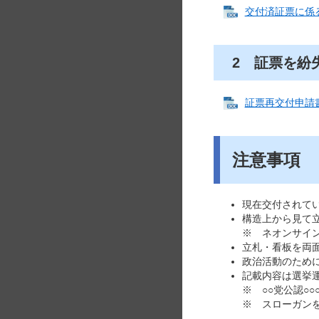
交付済証票に係る異
2 証票を紛
証票再交付申請書[
注意事項
現在交付されてい
構造上から見て
※ ネオンサイ
立札・看板を両
政治活動のため
記載内容は選挙
※ ○○党公認○○
※ スローガン