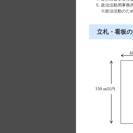
政治活動用事務
※政治活動のた
立札・看板の