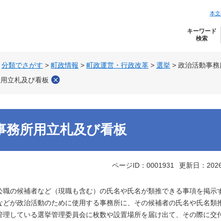
本文
キーワード
検索
>
分類でさがす
>
町政情報
>
町政運営・行政改革
>
選挙
>
政治活動事務
所用立札及び看板
事務所用立札及び看板
ページID：0001931
更新日：202
職の候補者など（現職も含む）の氏名や氏名が類推できる事項を掲示
などが政治活動のために使用する事務所に、その候補者の氏名や氏名類
管理している選挙管理委員会に枚数や設置場所を届け出て、その際に交