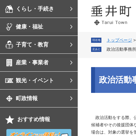
ペ
メ
くらし・手続き
ー
ニ
ジ
ュ
の
ー
健康・福祉
先
を
頭
飛
で
ば
トップページ
現在地
子育て・教育
す。
し
政治活動事務
足あと
て
本
産業・事業者
文
へ
本
文
政治活動
観光・イベント
町政情報
政治活動をする際、公
おすすめ情報
候補者やその後援団体
オ
場合は、対象の選挙を