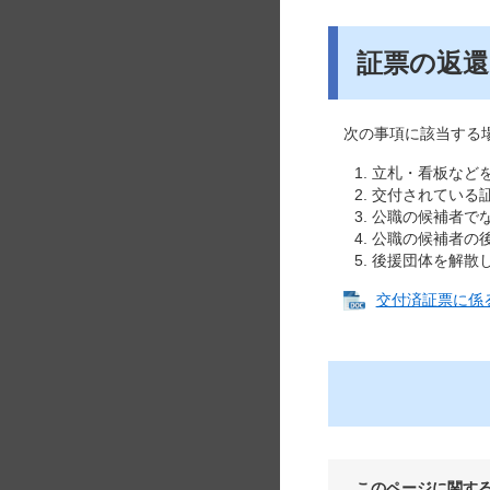
証票の返還
次の事項に該当する場
立札・看板など
交付されている
公職の候補者で
公職の候補者の
後援団体を解散
交付済証票に係る廃
このページに関す