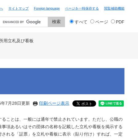
へ
サイトマップ
Foreign language
ページを一時保存する
閲覧補助機能
検
すべて
ページ
PDF
索
対
象
所用立札及び看板
6年7月28日更新
印刷ページ表示
することは、一般には通年で禁止されています。ただし、公職の
推事項あるいはその団体の名称を記載した立札や看板を掲示する
付される「証票」を立札や看板に表示（貼り付け）すれば、一定