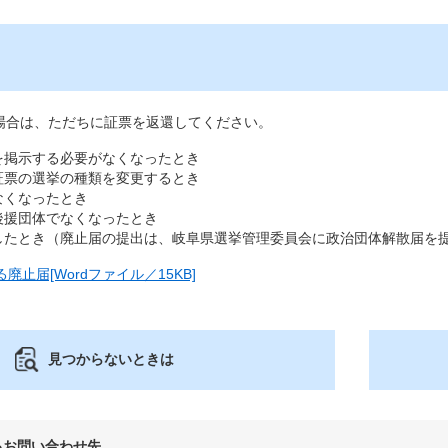
合は、ただちに証票を返還してください。
を掲示する必要がなくなったとき
証票の選挙の種類を変更するとき
なくなったとき
後援団体でなくなったとき
したとき（廃止届の提出は、岐阜県選挙管理委員会に政治団体解散届を
止届[Wordファイル／15KB]
見つからないときは
るお問い合わせ先