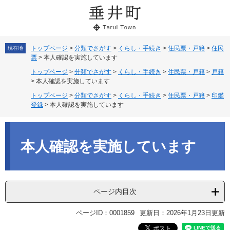
ペ
メ
ー
ニ
ジ
ュ
の
ー
先
を
トップページ
>
分類でさがす
>
くらし・手続き
>
住民票・戸籍
>
住民
現在地
票
>
本人確認を実施しています
頭
飛
で
ば
トップページ
>
分類でさがす
>
くらし・手続き
>
住民票・戸籍
>
戸籍
す。
し
>
本人確認を実施しています
て
トップページ
>
分類でさがす
>
くらし・手続き
>
住民票・戸籍
>
印鑑
本
登録
>
本人確認を実施しています
文
へ
本
文
本人確認を実施しています
ページ内目次
ページID：0001859
更新日：2026年1月23日更新