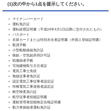
(1)次の中から1点を提示してください。
マイナンバーカード
運転免許証
運転経歴証明書（平成24年4月1日以降に交付されたもの）
パスポート
在留カードまたは特別永住者証明書（外国人登録証明書）
船員手帳
小型船舶操縦免許証
猟銃・空気銃所持許可証
戦傷病者手帳
宅地建物取引主任者証
電気工事士免状
無線従事者免許証
認定電気工事従事者認定証
特種電気工事資格者認定証
耐空検査員の証
航空従事者技能証明書
運航管理者技能検定合格証明書
動力車操縦者運転免許証