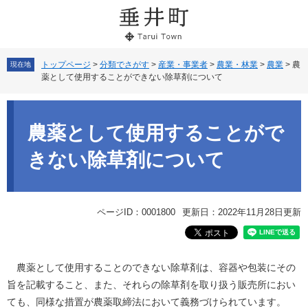
ペ
メ
ー
ニ
ジ
ュ
の
ー
先
を
トップページ
>
分類でさがす
>
産業・事業者
>
農業・林業
>
農業
>
農
現在地
薬として使用することができない除草剤について
頭
飛
で
ば
本
す。
し
文
て
農薬として使用することがで
本
文
きない除草剤について
へ
ページID：0001800
更新日：2022年11月28日更新
農薬として使用することのできない除草剤は、容器や包装にその
旨を記載すること、また、それらの除草剤を取り扱う販売所におい
ても、同様な措置が農薬取締法において義務づけられています。