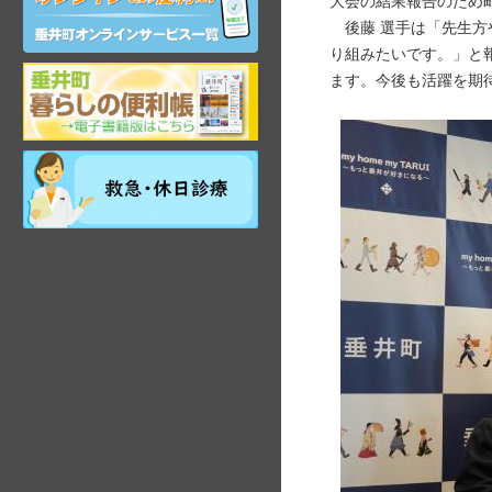
大会の結果報告のため
ン
後藤 選手は「先生方
ラ
イ
り組みたいです。」と
ン
岐
ます。今後も活躍を期
サ
阜
ー
県
ビ
垂
ス
祝
井
日・
町
年
観
末
光
年
ガ
始
イ
昼
ド
間
在
宅
当
番
医