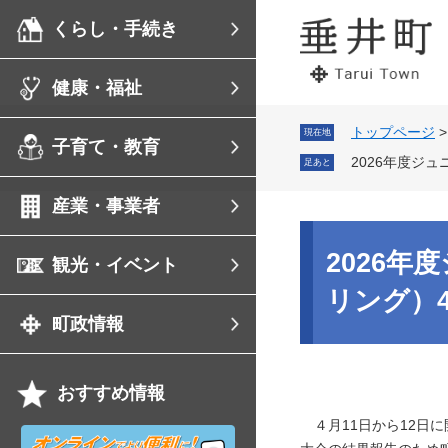
ペ
メ
くらし・手続き
ー
ニ
ジ
ュ
の
ー
健康・福祉
先
を
頭
飛
で
ば
トップページ
現在地
子育て・教育
す。
し
2026年度ジ
足あと
て
本
産業・事業者
文
へ
本
文
2026
観光・イベント
リング）4
町政情報
おすすめ情報
４月11日から12日に
オ