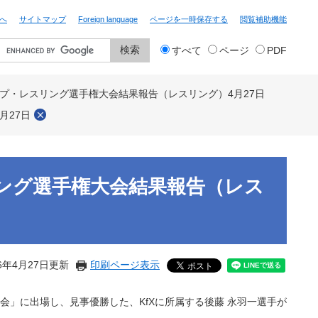
へ
サイトマップ
Foreign language
ページを一時保存する
閲覧補助機能
検
すべて
ページ
PDF
索
対
象
ップ・レスリング選手権大会結果報告（レスリング）4月27日
月27日
リング選手権大会結果報告（レス
6年4月27日更新
印刷ページ表示
会」に出場し、見事優勝した、KfXに所属する後藤 永羽一選手が