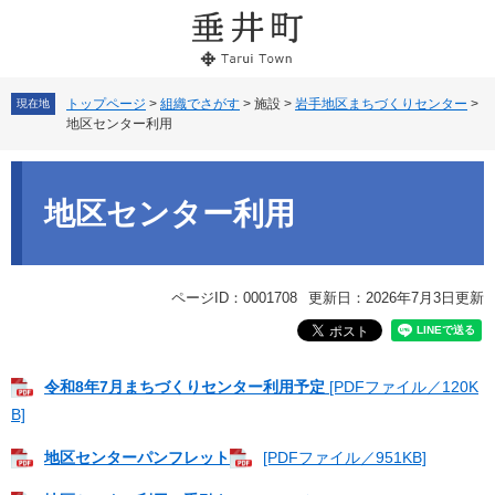
ペ
メ
ー
ニ
ジ
ュ
の
ー
先
を
トップページ
>
組織でさがす
>
施設
>
岩手地区まちづくりセンター
>
現在地
地区センター利用
頭
飛
で
ば
本
す。
し
文
て
地区センター利用
本
文
へ
ページID：0001708
更新日：2026年7月3日更新
令和8年7月まちづくりセンター利用予定
[PDFファイル／120K
B]
地区センターパンフレット
[PDFファイル／951KB]