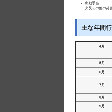
出動手当
火災その他の災
主な年間行
4月
5月
6月
7月
8月
9月