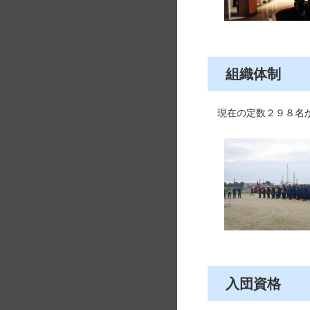
組織体制
現在の定数２９８名か
入団資格