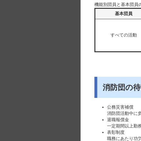
機能別団員と基本団員
基本団員
すべての活動
消防団の待
公務災害補償
消防団活動中に
退職報償金
一定期間以上勤
表彰制度
職務にあたり功