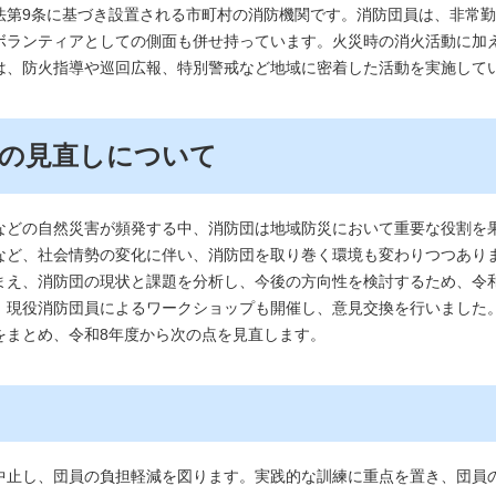
第9条に基づき設置される市町村の消防機関です。消防団員は、非常勤
ボランティアとしての側面も併せ持っています。火災時の消火活動に加
は、防火指導や巡回広報、特別警戒など地域に密着した活動を実施して
の見直しについて
どの自然災害が頻発する中、消防団は地域防災において重要な役割を
など、社会情勢の変化に伴い、消防団を取り巻く環境も変わりつつあり
え、消防団の現状と課題を分析し、今後の方向性を検討するため、令
、現役消防団員によるワークショップも開催し、意見交換を行いました
をまとめ、令和8年度から次の点を見直します。
止し、団員の負担軽減を図ります。実践的な訓練に重点を置き、団員