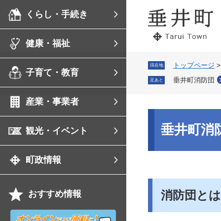
ペ
メ
くらし・手続き
ー
ニ
ジ
ュ
の
ー
健康・福祉
先
を
頭
飛
で
ば
トップページ
現在地
子育て・教育
す。
し
垂井町消防団
足あと
て
本
産業・事業者
文
へ
本
文
垂井町消
観光・イベント
町政情報
消防団とは
おすすめ情報
オ