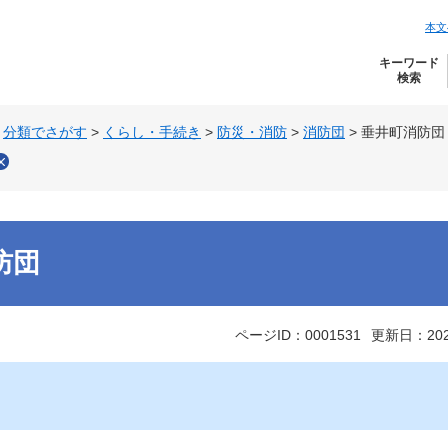
本文
キーワード
検索
>
分類でさがす
>
くらし・手続き
>
防災・消防
>
消防団
>
垂井町消防団
防団
ページID：0001531
更新日：20