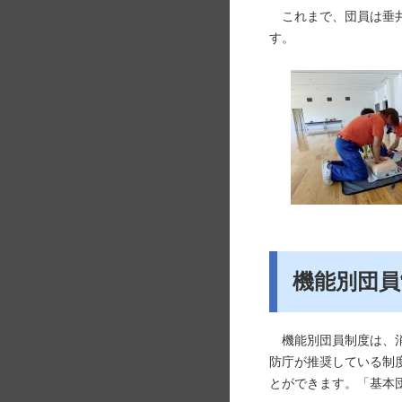
これまで、団員は垂井
す。
機能別団員
機能別団員制度は、消
防庁が推奨している制
とができます。「基本