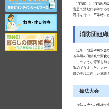
ン
消防団は、消防組織法
ラ
意思で活動に参加する
イ
誘導を行い、平常時に
ン
祝
サ
日・
ー
年
ビ
末
消防団組織
ス
岐
年
阜
始
県
昼
垂
近年、地震や風水害な
間
井
在
若年層の価値観の変化
町
宅
このような背景を踏ま
観
当
進めてきました。また
光
番
織の実現に向けた施策
ガ
医
イ
ド
操法大会
操法大会への出場を中