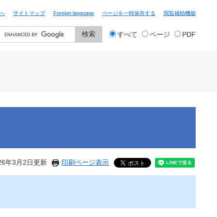
へ
サイトマップ
Foreign language
ページを一時保存する
閲覧補助機能
検
すべて
ページ
PDF
索
対
象
26年3月2日更新
印刷ページ表示