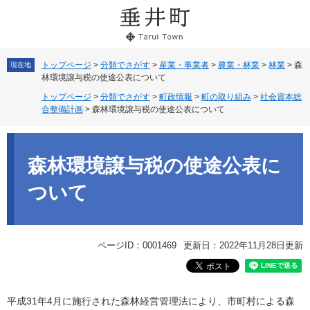
ペ
メ
ー
ニ
ジ
ュ
の
ー
先
を
トップページ
>
分類でさがす
>
産業・事業者
>
農業・林業
>
林業
>
森
現在地
林環境譲与税の使途公表について
頭
飛
で
ば
トップページ
>
分類でさがす
>
町政情報
>
町の取り組み
>
社会資本総
す。
し
合整備計画
>
森林環境譲与税の使途公表について
て
本
本
文
文
森林環境譲与税の使途公表に
へ
ついて
ページID：0001469
更新日：2022年11月28日更新
平成31年4月に施行された森林経営管理法により、市町村による森