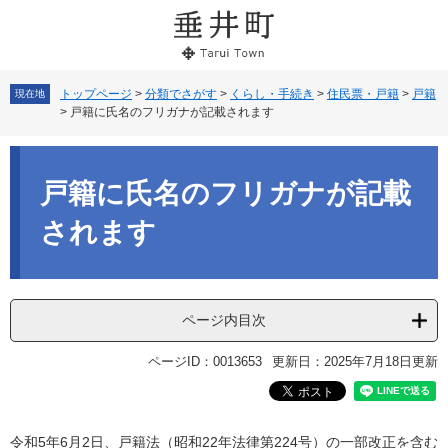
ペ
メ
ー
ニ
ジ
ュ
の
ー
先
を
トップページ
>
分類でさがす
>
くらし・手続き
>
住民票・戸籍
>
戸籍
現在地
>
戸籍に氏名のフリガナが記載されます
頭
飛
で
ば
本
す。
し
文
て
戸籍に氏名のフリガナが記載
本
文
されます
へ
ページ内目次
ページID：0013653
更新日：2025年7月18日更新
令和5年6月2日、戸籍法（昭和22年法律第224号）の一部改正を含む