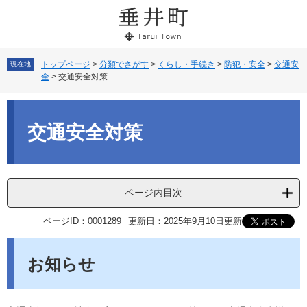
ペ
メ
ー
ニ
ジ
ュ
の
ー
先
を
トップページ
>
分類でさがす
>
くらし・手続き
>
防犯・安全
>
交通安
現在地
全
>
交通安全対策
頭
飛
で
ば
本
す。
し
文
て
交通安全対策
本
文
へ
ページ内目次
ページID：0001289
更新日：2025年9月10日更新
お知らせ