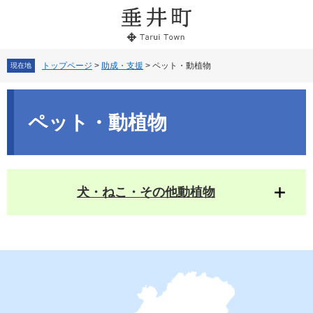
ペ
メ
ー
ニ
ジ
ュ
の
ー
先
を
トップページ
>
助成・支援
>
ペット・動植物
現在地
頭
飛
で
ば
本
す。
し
文
ペット・動植物
て
本
文
へ
犬・ねこ・その他動植物