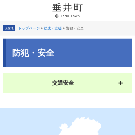
ペ
メ
ー
ニ
ジ
ュ
の
ー
先
を
トップページ
>
助成・支援
>
防犯・安全
現在地
頭
飛
で
ば
本
す。
し
文
防犯・安全
て
本
文
へ
交通安全