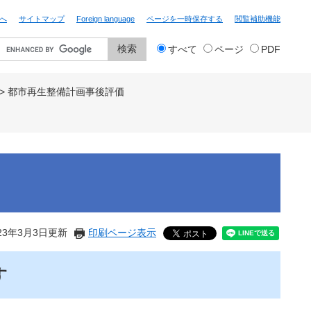
へ
サイトマップ
Foreign language
ページを一時保存する
閲覧補助機能
検
すべて
ページ
PDF
索
対
象
>
都市再生整備計画事後評価
23年3月3日更新
印刷ページ表示
す