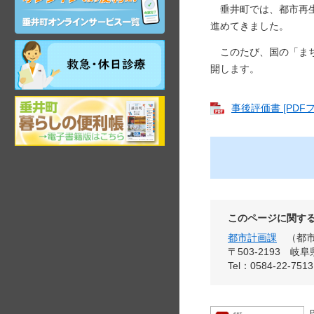
ン
垂井町では、都市再生
ラ
進めてきました。
イ
ン
祝
このたび、国の「まち
サ
日・
開します。
ー
年
ビ
末
ス
岐
年
事後評価書 [PDFフ
阜
始
県
昼
垂
間
井
在
町
宅
観
当
光
番
ガ
医
このページに関す
イ
都市計画課
都
ド
〒503-2193
岐阜
Tel：0584-22-7513