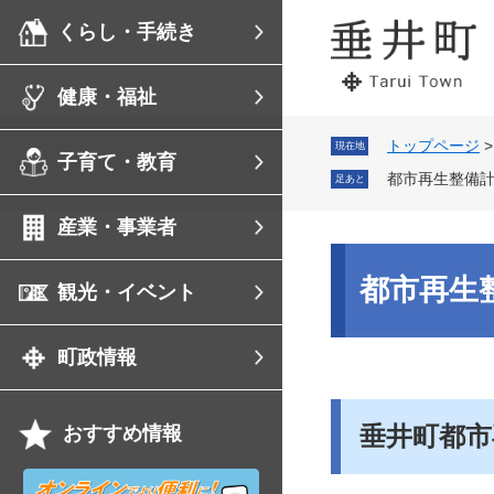
ペ
メ
くらし・手続き
ー
ニ
ジ
ュ
の
ー
健康・福祉
先
を
頭
飛
で
ば
トップページ
現在地
子育て・教育
す。
し
都市再生整備
足あと
て
本
産業・事業者
文
へ
本
文
都市再生
観光・イベント
町政情報
垂井町都市
おすすめ情報
オ