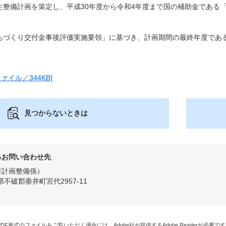
整備計画を策定し、平成30年度から令和4年度まで国の補助金である
づくり交付金事後評価実施要領」に基づき、計画期間の最終年度である
ァイル／344KB]
見つからないときは
るお問い合わせ先
市計画整備係
県不破郡垂井町宮代2957-11
PDF形式のファイルをご覧いただく場合には、Adobe社が提供するAdobe Readerが必要で