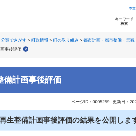
本文
キーワード
検索
>
分類でさがす
>
町政情報
>
町の取り組み
>
都市計画・都市整備・景観
計画事後評価
整備計画事後評価
ページID：0005259
更新日：20
再生整備計画事後評価の結果を公開しま