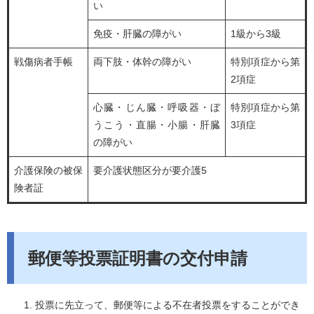
い
免疫・肝臓の障がい
1級から3級
戦傷病者手帳
両下肢・体幹の障がい
特別項症から第
2項症
心臓・じん臓・呼吸器・ぼ
特別項症から第
うこう・直腸・小腸・肝臓
3項症
の障がい
介護保険の被保
要介護状態区分が要介護5
険者証
郵便等投票証明書の交付申請
投票に先立って、郵便等による不在者投票をすることができ