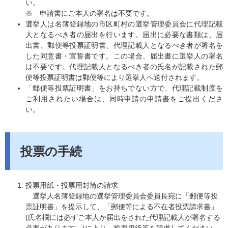
い。
※ 申請書にご本人の署名は不要です。
選挙人は名簿登録地の市区町村の選挙管理委員会に代理記載
人となるべき者の届出を行います。届出に必要な書類は、届
出書、郵便等投票証明書、代理記載人となるべき者が署名を
した同意書・宣誓書です。この場合、届出書に選挙人の署名
は不要です。代理記載人となるべき者の氏名が記載された郵
便等投票証明書は郵便等により選挙人へ送付されます。
「郵便等投票証明書」をお持ちでない方で、代理記載制度を
ご利用されたい場合は、同時申請の申請書をご提出くださ
い。
投票の手続
投票用紙・投票用封筒の請求
選挙人名簿登録地の選挙管理委員会委員長宛に「郵便等投
票証明書」を提示して、「郵便等による不在者投票請求書」
(氏名欄には必ずご本人か届出をされた代理記載人が署名する