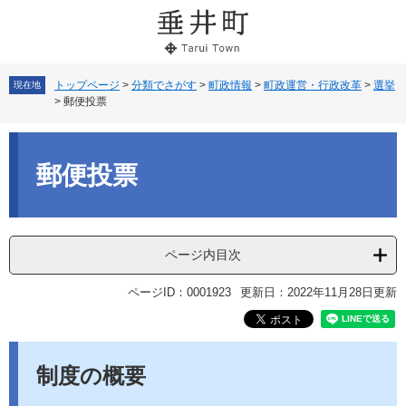
ペ
メ
ー
ニ
ジ
ュ
の
ー
先
を
トップページ
>
分類でさがす
>
町政情報
>
町政運営・行政改革
>
選挙
現在地
>
郵便投票
頭
飛
で
ば
本
す。
し
文
て
郵便投票
本
文
へ
ページ内目次
ページID：0001923
更新日：2022年11月28日更新
制度の概要