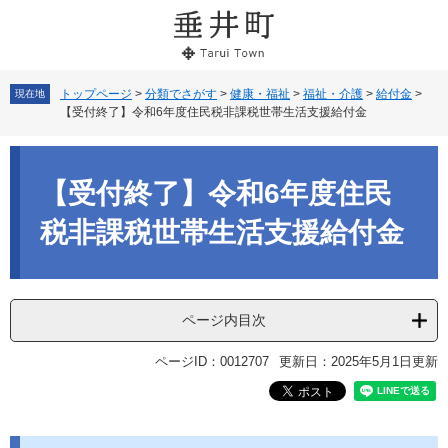
ペ
メ
ー
ニ
ジ
ュ
の
ー
先
を
トップページ
>
分類でさがす
>
健康・福祉
>
福祉・介護
>
給付金
>
現在地
【受付終了】令和6年度住民税非課税世帯生活支援給付金
頭
飛
で
ば
本
す。
し
文
て
【受付終了】令和6年度住民
本
文
税非課税世帯生活支援給付金
へ
ページ内目次
ページID：0012707
更新日：2025年5月1日更新