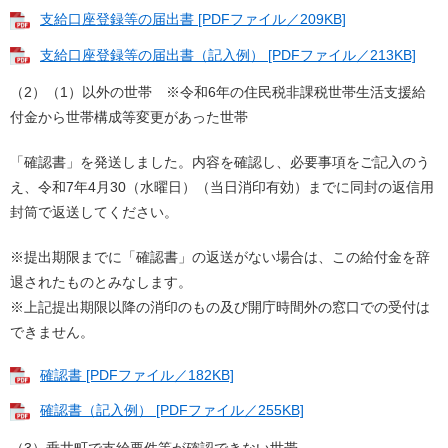
支給口座登録等の届出書 [PDFファイル／209KB]
支給口座登録等の届出書（記入例） [PDFファイル／213KB]
（2）（1）以外の世帯 ※令和6年の住民税非課税世帯生活支援給
付金から世帯構成等変更があった世帯
「確認書」を発送しました。内容を確認し、必要事項をご記入のう
え、令和7年4月30（水曜日）（当日消印有効）までに同封の返信用
封筒で返送してください。
※提出期限までに「確認書」の返送がない場合は、この給付金を辞
退されたものとみなします。
※上記提出期限以降の消印のもの及び開庁時間外の窓口での受付は
できません。
確認書 [PDFファイル／182KB]
確認書（記入例） [PDFファイル／255KB]
（3）垂井町で支給要件等が確認できない世帯