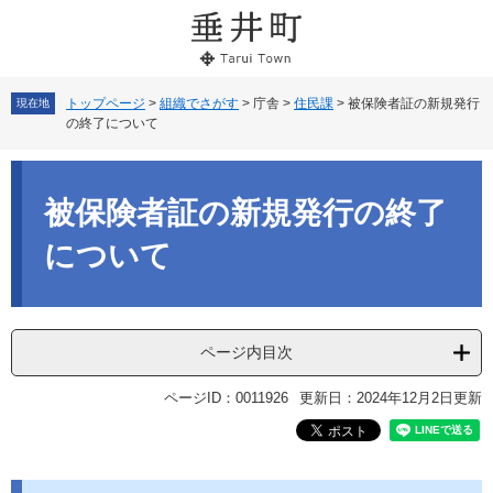
ペ
メ
ー
ニ
ジ
ュ
の
ー
先
を
トップページ
>
組織でさがす
>
庁舎
>
住民課
>
被保険者証の新規発行
現在地
の終了について
頭
飛
で
ば
本
す。
し
文
て
被保険者証の新規発行の終了
本
文
について
へ
ページ内目次
ページID：0011926
更新日：2024年12月2日更新