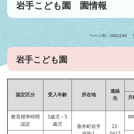
文
岩手こども園 園情報
ページID：0001194
岩手こども園
連絡
認定区分
受入年齢
所在地
月
先
教育標準時間
3歳児～5
8
認定
歳児
垂井町岩手
22-
609-1
0417