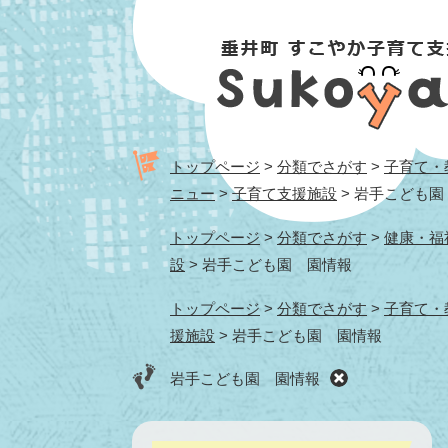
ペ
メ
ー
ニ
ジ
ュ
の
ー
先
を
頭
飛
で
ば
トップページ
>
分類でさがす
>
子育て・
す。
し
ニュー
>
子育て支援施設
>
岩手こども園
て
本
トップページ
>
分類でさがす
>
健康・福
文
設
>
岩手こども園 園情報
へ
トップページ
>
分類でさがす
>
子育て・
援施設
>
岩手こども園 園情報
岩手こども園 園情報