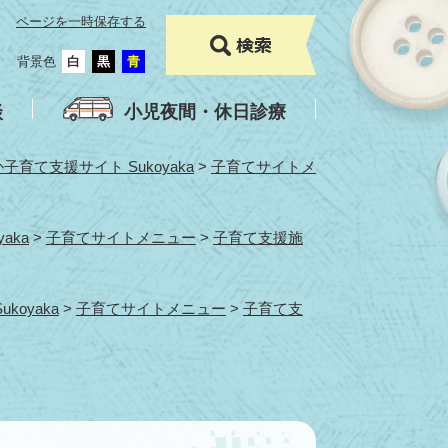
ページを一時保存する
背景色
白
黒
青
談
小児夜間・休日診療
育て支援サイト Sukoyaka
>
子育てサイトメ
aka
>
子育てサイトメニュー
>
子育て支援施
oyaka
>
子育てサイトメニュー
>
子育て支