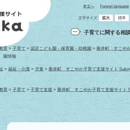
本文へ
Foreign language
文字サイズ
拡大
標準
子育てに関する相
教育
>
子育て
>
認定こども園・保育園・幼稚園
>
垂井町 すこやか子
 園情報
祉
>
福祉・介護
>
児童
>
垂井町 すこやか子育て支援サイト Sukoy
教育
>
子育て
>
子育て支援
>
垂井町 すこやか子育て支援サイト Suk
本