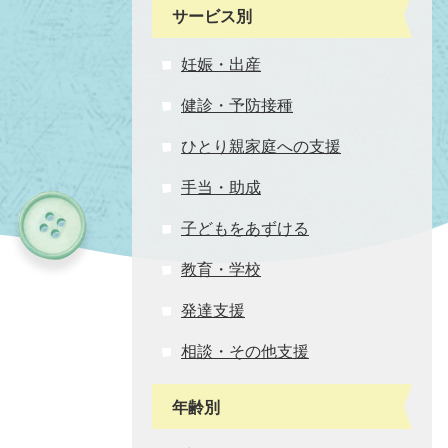
サービス別
妊娠・出産
健診・予防接種
ひとり親家庭への支援
手当・助成
子どもをあずける
教育・学校
発達支援
相談・その他支援
年齢別