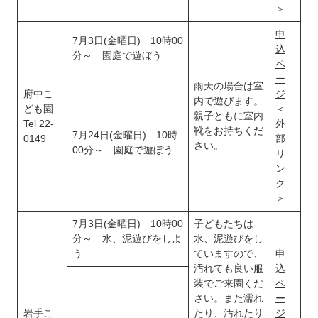
＞
申
7月3日(金曜日) 10時00
込
分～ 園庭で遊ぼう
ペ
ー
雨天の場合は室
府中こ
ジ
内で遊びます。
ども園
＜
親子ともに室内
Tel 22-
外
靴をお持ちくだ
7月24日(金曜日) 10時
0149
部
さい。
00分～ 園庭で遊ぼう
リ
ン
ク
＞
7月3日(金曜日) 10時00
子どもたちは
分～ 水、泥遊びをしよ
水、泥遊びをし
う
ていますので、
申
汚れても良い服
込
装でご来園くだ
ペ
さい。また濡れ
ー
岩手こ
たり、汚れたり
ジ