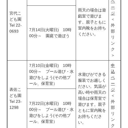
ペ
ー
雨天の場合は遊
宮代こ
ジ
戯室で遊びま
ども園
＜
す。親子ともに
Tel 22-
外
室内靴をお持ち
7月14日(火曜日) 10時
0693
部
ください。
00分～ 園庭で遊ぼう
リ
ン
ク
＞
7月10日(金曜日) 10時
申
00分～ プール遊び・水
込
水遊びができる
遊びをしよう(その他プ
ペ
服装でお越しく
ール、保育室）
ー
ださい。気温が
表佐こ
ジ
高い時や雨天の
ども園
＜
場合は保育室で
Tel 23-
外
7月22日(水曜日) 10時
遊びます。親子
1298
部
00分～ プール遊び・水
ともに室内靴を
リ
遊びをしよう(その他プ
お持ちくださ
ン
ール、保育室）
い。
ク