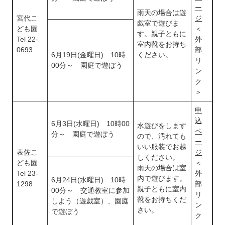
ー
雨天の場合は遊
宮代こ
ジ
戯室で遊びま
ども園
＜
す。親子ともに
Tel 22-
外
室内靴をお持ち
0693
部
6月19日(金曜日) 10時
ください。
リ
00分～ 園庭で遊ぼう
ン
ク
＞
申
込
6月3日(水曜日) 10時00
水遊びをします
ペ
分～ 園庭で遊ぼう
ので、汚れても
ー
いい服装でお越
表佐こ
ジ
しください。
ども園
＜
雨天の場合は室
Tel 23-
外
内で遊びます。
6月24日(水曜日) 10時
1298
部
親子ともに室内
00分～ 交通教室に参加
リ
靴をお持ちくだ
しよう（遊戯室）、園庭
ン
さい。
で遊ぼう
ク