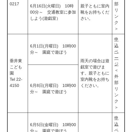
0217
部
6月16日(火曜日) 10時
親子ともに室内
リ
00分～ 交通教室に参加
靴をお持ちくだ
ン
しよう(遊戯室）
さい。
ク
＞
申
込
6月1日(月曜日) 10時00
ペ
分～ 園庭で遊ぼう
ー
垂井東
雨天の場合は遊
ジ
こども
戯室で遊びま
＜
園
す。親子ともに
外
Tel 22-
室内靴をお持ち
部
4150
6月8日(月曜日) 10時00
ください。
リ
分～ 園庭で遊ぼう
ン
ク
＞
申
込
6月5日(金曜日) 10時00
ペ
分～ 園庭で遊ぼう