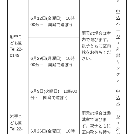
＞
申
込
6月12日(金曜日) 10時
ペ
00分～ 園庭で遊ぼう
ー
雨天の場合は室
府中こ
ジ
内で遊びます。
ども園
＜
親子ともに室内
Tel 22-
外
靴をお持ちくだ
0149
部
6月29日(月曜日) 10時
さい。
リ
00分～ 園庭で遊ぼう
ン
ク
＞
6月9日(火曜日) 10時00
申
分～ 園庭で遊ぼう
込
ペ
ー
雨天の場合は遊
岩手こ
ジ
戯室で遊びま
ども園
＜
す。親子ともに
Tel 22-
外
6月26日(金曜日) 10時
室内靴をお持ち