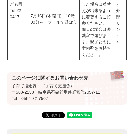
ども園
した場合は着替
＜
Tel 22-
えが出来るよう
外
7月16日(木曜日) 10時
0417
に着替えもご持
部
00分～ プールで遊ぼう
参ください。
リ
雨天の場合は遊
ン
戯室で遊びま
ク
す。親子ともに
＞
室内靴をお持ち
ください。
このページに関するお問い合わせ先
子育て推進課
子育て支援係
〒503-2193
岐阜県不破郡垂井町宮代2957-11
Tel：0584-22-7507