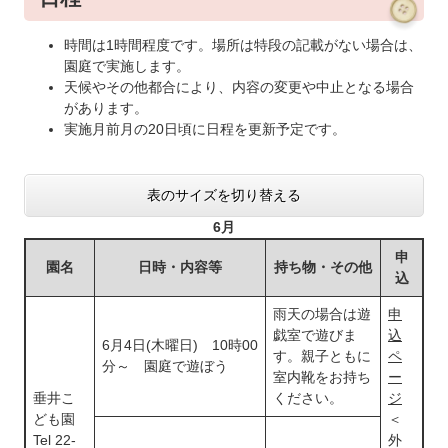
時間は1時間程度です。場所は特段の記載がない場合は、
園庭で実施します。
天候やその他都合により、内容の変更や中止となる場合
があります。
実施月前月の20日頃に日程を更新予定です。​
表のサイズを切り替える
6月
申
園名
日時・内容等
持ち物・その他
込
雨天の場合は遊
申
戯室で遊びま
込
6月4日(木曜日) 10時00
す。親子ともに
ペ
分～ 園庭で遊ぼう
室内靴をお持ち
ー
垂井こ
ください。
ジ
ども園
＜
Tel 22-
外