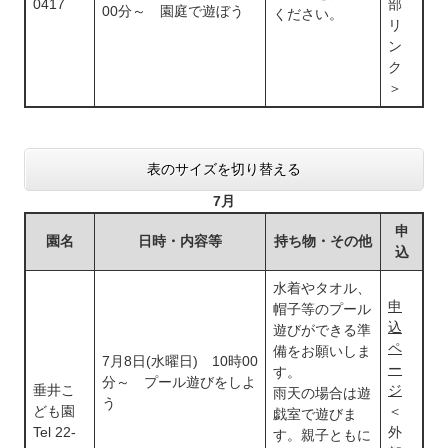
0417
部
00分～ 園庭で遊ぼう
ください。
リ
ン
ク
＞
表のサイズを切り替える
7月
申
園名
日時・内容等
持ち物・その他
込
水着やタオル、
申
帽子等のプール
込
遊びができる準
ペ
備をお願いしま
7月8日(水曜日) 10時00
ー
す。
分～ プール遊びをしよ
垂井こ
ジ
雨天の場合は遊
う
ども園
＜
戯室で遊びま
Tel 22-
外
す。親子ともに