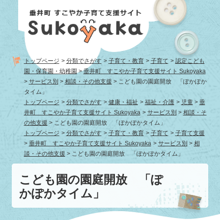
ペ
メ
ー
ニ
ジ
ュ
の
ー
先
を
頭
飛
トップページ
>
分類でさがす
>
子育て・教育
>
子育て
>
認定こども
で
ば
園・保育園・幼稚園
>
垂井町 すこやか子育て支援サイト Sukoyaka
す。
し
>
サービス別
>
相談・その他支援
>
こども園の園庭開放 「ぽかぽか
て
タイム」
本
トップページ
>
分類でさがす
>
健康・福祉
>
福祉・介護
>
児童
>
垂
文
井町 すこやか子育て支援サイト Sukoyaka
>
サービス別
>
相談・そ
へ
の他支援
>
こども園の園庭開放 「ぽかぽかタイム」
トップページ
>
分類でさがす
>
子育て・教育
>
子育て
>
子育て支援
>
垂井町 すこやか子育て支援サイト Sukoyaka
>
サービス別
>
相
談・その他支援
>
こども園の園庭開放 「ぽかぽかタイム」
本
こども園の園庭開放 「ぽ
文
かぽかタイム」