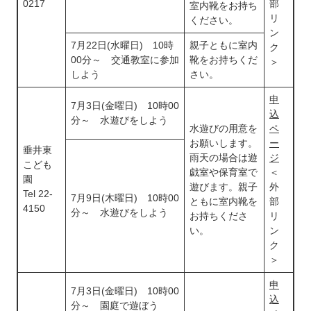
0217
部
室内靴をお持ち
リ
ください。
ン
7月22日(水曜日) 10時
親子ともに室内
ク
00分～ 交通教室に参加
靴をお持ちくだ
＞
しよう
さい。
申
7月3日(金曜日) 10時00
込
分～ 水遊びをしよう
水遊びの用意を
ペ
お願いします。
ー
垂井東
雨天の場合は遊
ジ
こども
戯室や保育室で
＜
園
遊びます。親子
外
Tel 22-
7月9日(木曜日) 10時00
ともに室内靴を
部
4150
分～ 水遊びをしよう
お持ちくださ
リ
い。
ン
ク
＞
申
7月3日(金曜日) 10時00
込
分～ 園庭で遊ぼう