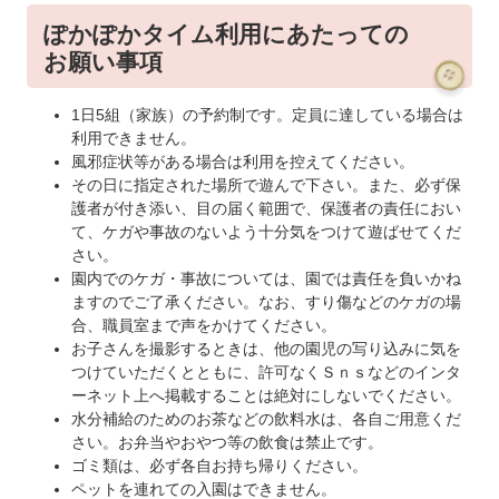
ぽかぽかタイム利用にあたっての
お願い事項
1日5組（家族）の予約制です。定員に達している場合は
利用できません。
風邪症状等がある場合は利用を控えてください。
その日に指定された場所で遊んで下さい。また、必ず保
護者が付き添い、目の届く範囲で、保護者の責任におい
て、ケガや事故のないよう十分気をつけて遊ばせてくだ
さい。
園内でのケガ・事故については、園では責任を負いかね
ますのでご了承ください。なお、すり傷などのケガの場
合、職員室まで声をかけてください。
お子さんを撮影するときは、他の園児の写り込みに気を
つけていただくとともに、許可なくＳｎｓなどのインタ
ーネット上へ掲載することは絶対にしないでください。
水分補給のためのお茶などの飲料水は、各自ご用意くだ
さい。お弁当やおやつ等の飲食は禁止です。
ゴミ類は、必ず各自お持ち帰りください。
ペットを連れての入園はできません。