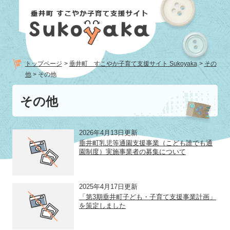
ペ
メ
ー
ニ
ジ
ュ
の
ー
先
を
頭
飛
トップページ
>
垂井町 すこやか子育て支援サイト Sukoyaka
>
その
で
ば
他
>
その他
す。
し
本
て
その他
文
本
文
へ
2026年4月13日更新
垂井町乳児等通園支援事業（こども誰でも通
園制度）実施事業者の募集について
2025年4月17日更新
「第3期垂井町子ども・子育て支援事業計画」
を策定しました