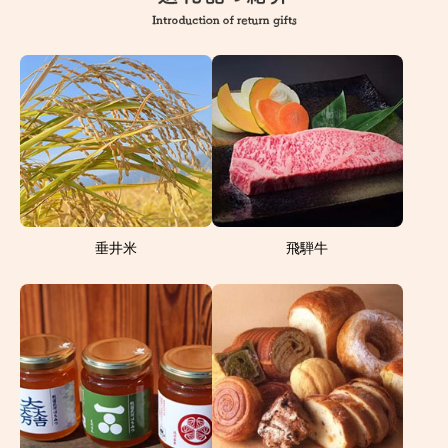
垂井米
飛騨牛