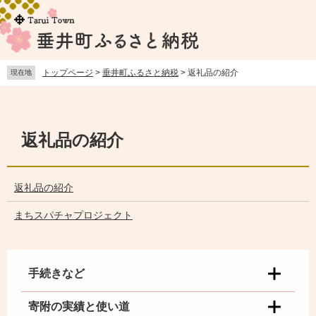
ペ
メ
ー
ニ
ジ
ュ
の
ー
先
を
トップページ
>
垂井町ふるさと納税
>
返礼品の紹介
現在地
頭
飛
で
ば
本
す。
し
文
て
返礼品の紹介
本
文
へ
返礼品の紹介
まちスパチャプロジェクト
手続きなど
寄附の実績と使い道