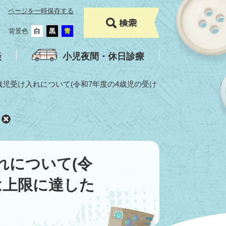
ページを一時保存する
背景色
白
黒
青
談
小児夜間・休日診療
歳児受け入れについて(令和7年度の4歳児の受け
れについて(令
は上限に達した