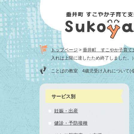
ペ
メ
ー
ニ
ジ
ュ
の
ー
先
を
頭
飛
で
ば
トップページ
>
垂井町 すこやか子育て支援
す。
し
入れは上限に達したため終了しました。
て
本
ことばの教室 4歳児受け入れについて(
文
へ
サービス別
妊娠・出産
健診・予防接種