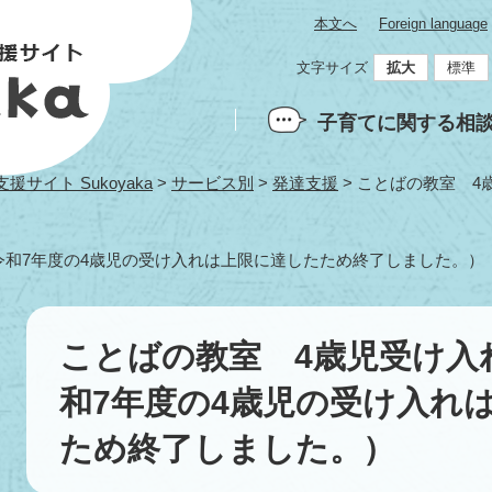
本文へ
Foreign language
文字サイズ
拡大
標準
子育てに関する相
サイト Sukoyaka
>
サービス別
>
発達支援
>
ことばの教室 4
）
令和7年度の4歳児の受け入れは上限に達したため終了しました。）
本
文
ことばの教室 4歳児受け入
和7年度の4歳児の受け入れ
ため終了しました。）