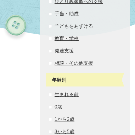
ひとり親家庭への支援
手当・助成
子どもをあずける
教育・学校
発達支援
相談・その他支援
年齢別
生まれる前
0歳
1から2歳
3から5歳