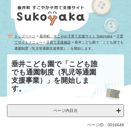
ペ
メ
ー
ニ
ジ
ュ
の
ー
先
を
頭
飛
トップページ
>
垂井町 すこやか子育て支援サイト Sukoyaka
>
子育
で
ば
てサイトメニュー
>
子育て支援施設
>
垂井こども園で「こども誰でも
す。
し
通園制度（乳児等通園支援事業）」を開始します。
て
本
本
垂井こども園で「こども誰
文
文
でも通園制度（乳児等通園
へ
支援事業）」を開始しま
す。
ページ内目次
ページID：0016648