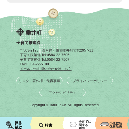
垂井町
子育て推進課
〒503-2193 岐阜県不破郡垂井町宮代2957-11
子育て政策係 Tel:
0584-22-7506
子育て支援係 Tel:
0584-22-7507
Fax:
0584-22-5180
メールでのお問い合わせはこちら
リンク・著作権・免責事項
プライバシーポリシー
アクセシビリティ
Copyright © Tarui Town. All Rights Reserved.
子育てに
操作
小児救急
関する
検索
休日診療
補助
相談